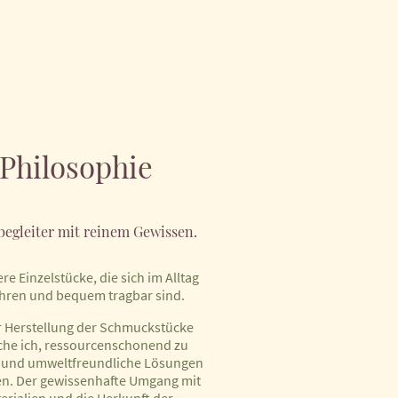
ck von NIESSING
Kooperationspartner
Philosophie
sbegleiter mit reinem Gewissen.
ere Einzelstücke, die sich im Alltag
ren und bequem tragbar sind.
r Herstellung der Schmuckstücke
che ich, ressourcenschonend zu
n und umweltfreundliche Lösungen
en. Der gewissenhafte Umgang mit