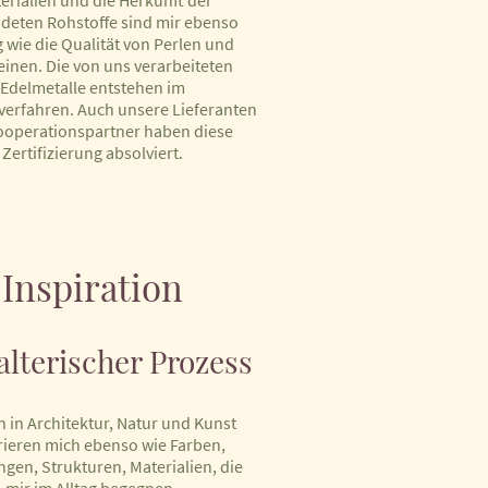
erialien und die Herkunft der
deten Rohstoffe sind mir ebenso
g wie die Qualität von Perlen und
einen. Die von uns verarbeiteten
Edelmetalle entstehen im
verfahren. Auch unsere Lieferanten
ooperationspartner haben diese
Zertifizierung absolviert.
Inspiration
alterischer Prozess
 in Architektur, Natur und Kunst
rieren mich ebenso wie Farben,
gen, Strukturen, Materialien, die
mir im Alltag begegnen.