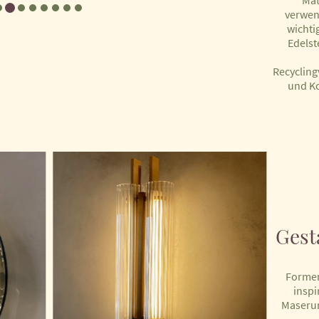
Mat
verwen
wichti
Edelst
Recycling
und K
Gest
Formen
inspi
Maserun