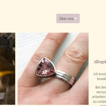
Ulrike Ullmann Collection
Schmuckunikate
Schmu
Aktionen
Schmuckkurse
Über uns
Kontakt
Alltag
Ich krei
bewäh
Bei de
versu
arbeite
zu nutz